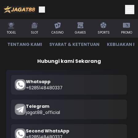
TOGEL
SLOT
CASINO
GAMES
SPORTS
PROMO
TENTANG KAMI
SYARAT & KETENTUAN
KEBIJAKAN PR
Hubungi kami Sekarang
Whatsapp
+6285148480337
Telegram
jagat88_official
Second WhatsApp
+6285148480337